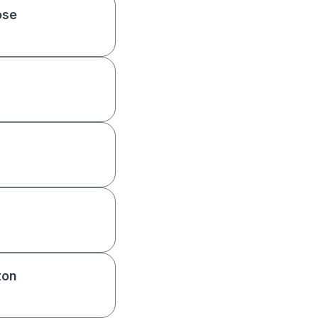
ose
ton