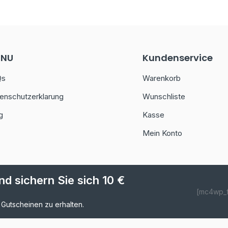
ENU
Kundenservice
Qs
Warenkorb
enschutzerklarung
Wunschliste
g
Kasse
Mein Konto
d sichern Sie sich 10 €
[mc4wp_
 Gutscheinen zu erhalten.