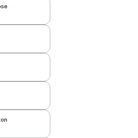
ose
ton