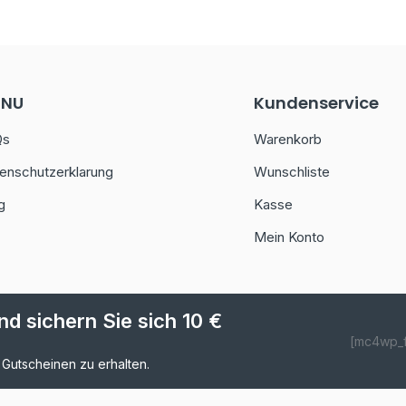
ENU
Kundenservice
Qs
Warenkorb
enschutzerklarung
Wunschliste
g
Kasse
Mein Konto
d sichern Sie sich 10 €
[mc4wp_
 Gutscheinen zu erhalten.