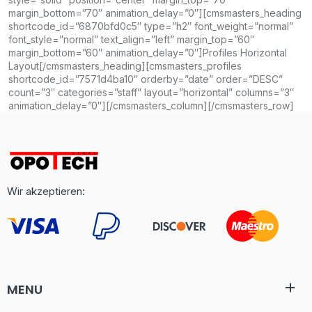
margin_bottom=”70″ animation_delay=”0″][cmsmasters_heading
shortcode_id=”6870bfd0c5″ type=”h2″ font_weight=”normal”
font_style=”normal” text_align=”left” margin_top=”60″
margin_bottom=”60″ animation_delay=”0″]Profiles Horizontal
Layout[/cmsmasters_heading][cmsmasters_profiles
shortcode_id=”7571d4ba10″ orderby=”date” order=”DESC”
count=”3″ categories=”staff” layout=”horizontal” columns=”3″
animation_delay=”0″][/cmsmasters_column][/cmsmasters_row]
Wir akzeptieren:
MENU