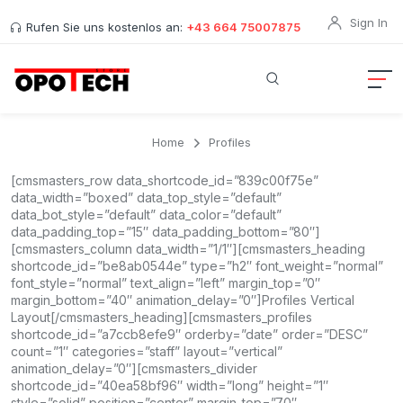
Sign In
Rufen Sie uns kostenlos an:
+43 664 75007875
Home
Profiles
[cmsmasters_row data_shortcode_id=”839c00f75e”
data_width=”boxed” data_top_style=”default”
data_bot_style=”default” data_color=”default”
data_padding_top=”15″ data_padding_bottom=”80″]
[cmsmasters_column data_width=”1/1″][cmsmasters_heading
shortcode_id=”be8ab0544e” type=”h2″ font_weight=”normal”
font_style=”normal” text_align=”left” margin_top=”0″
margin_bottom=”40″ animation_delay=”0″]Profiles Vertical
Layout[/cmsmasters_heading][cmsmasters_profiles
shortcode_id=”a7ccb8efe9″ orderby=”date” order=”DESC”
count=”1″ categories=”staff” layout=”vertical”
animation_delay=”0″][cmsmasters_divider
shortcode_id=”40ea58bf96″ width=”long” height=”1″
style=”solid” position=”center” margin_top=”70″