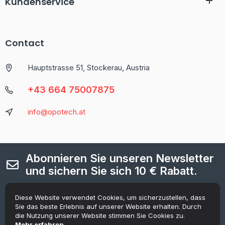
Kundenservice
Contact
Hauptstrasse 51, Stockerau, Austria
+43 664 75007875
info@opotech.at
Abonnieren Sie unseren Newsletter
und sichern Sie sich 10 € Rabatt.
Jetzt registrieren, um die neuesten Informationen zu Aktionen
und Gutscheinen zu erhalten.
Diese Website verwendet Cookies, um sicherzustellen, dass
Sie das beste Erlebnis auf unserer Website erhalten. Durch
die Nutzung unserer Website stimmen Sie Cookies zu.
[mc4wp_form id=369]
Mehr erfahren